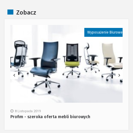
Zobacz
e
Wyposażenie Biurowe
8 Listopada 2019
Profim - szeroka oferta mebli biurowych